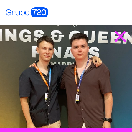
Inicio/
Influencia/
Producciones/
Estudios/
Nosotros/
Contacto