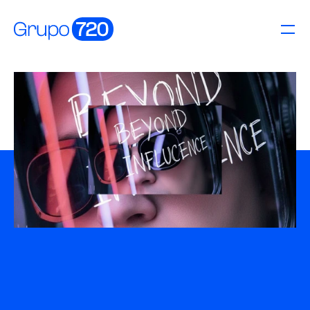
Inicio/
Influencia/
Producciones/
Estudios/
Nosotros/
Contacto