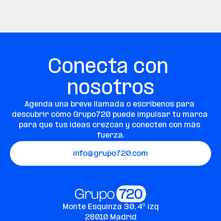
Conecta con 
nosotros
Agenda una breve llamada o escríbenos para 
descubrir cómo Grupo720 puede impulsar tu marca 
para que tus ideas crezcan y conecten con más 
fuerza.
info@grupo720.com
Monte Esquinza 30, 4º izq
28010 Madrid