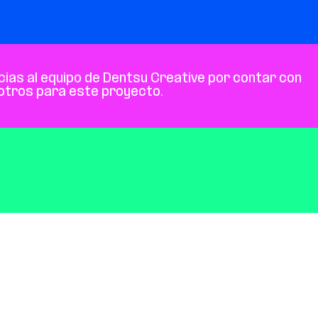
ias al equipo de Dentsu Creative por contar con 
otros para este proyecto.
os