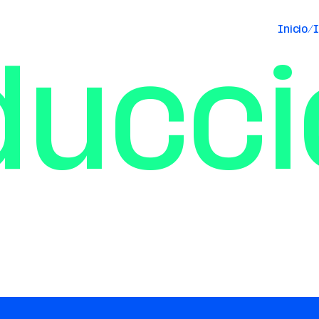
Inicio/
I
ducci
os